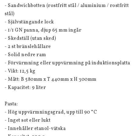
- Sandwichbotten (rostfritt stål / aluminium / rostfritt 
stål)
- Självstängande lock
- 1/1 GN panna, djup 65 mm ingår
- Skedställ (utan sked)
- 2 st bränslehållare
- Solid nedre ram
- Förvärmning eller uppvärmning på induktionsplatta
- Vikt: 12,5 kg
- Mått: B 580mm x T 440mm x H 300mm
- Kapacitet: 9 liter
Pasta:
- Hög uppvärmningsgrad, upp till 90 °C
- Inget sot eller lukt
- Innehåller etanol-vätska