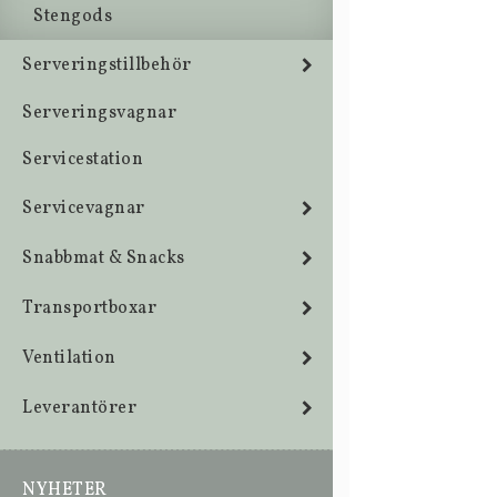
Stengods
Serveringstillbehör
Serveringsvagnar
Servicestation
Servicevagnar
Snabbmat & Snacks
Transportboxar
Ventilation
Leverantörer
NYHETER