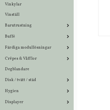
Vinkylar
Vinställ
Barutrustning
Buffé
Färdiga modullösningar
Crêpes & Våfflor
Degblandare
Disk / tvätt / städ
Hygien
Displayer