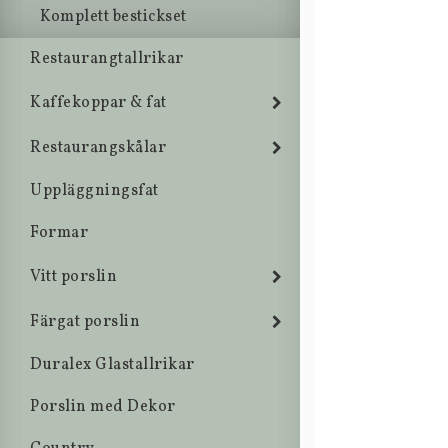
Komplett bestickset
Restaurangtallrikar
Kaffekoppar & fat
Restaurangskålar
Uppläggningsfat
Formar
Vitt porslin
Färgat porslin
Duralex Glastallrikar
Porslin med Dekor