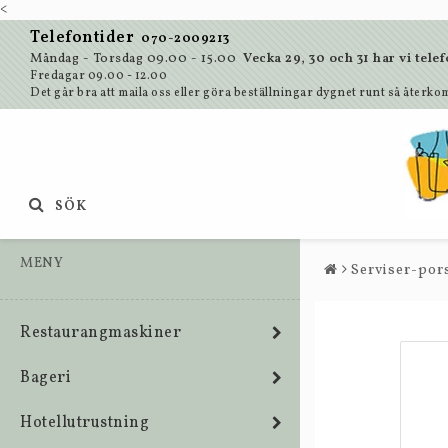
<
Telefontider
070-2009213
Måndag - Torsdag 09.00 - 15.00
Vecka 29, 30 och 31 har vi te
Fredagar 09.00 - 12.00
Det går bra att maila oss eller göra beställningar dygnet runt så återkom
SÖK
MENY
Serviser-pors
Restaurangmaskiner
Bageri
Hotellutrustning