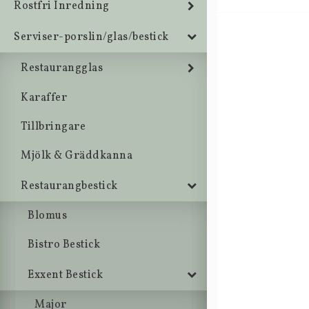
Rostfri Inredning
Serviser-porslin/glas/bestick
Restaurangglas
Karaffer
Tillbringare
Mjölk & Gräddkanna
Restaurangbestick
Blomus
Bistro Bestick
Exxent Bestick
Major