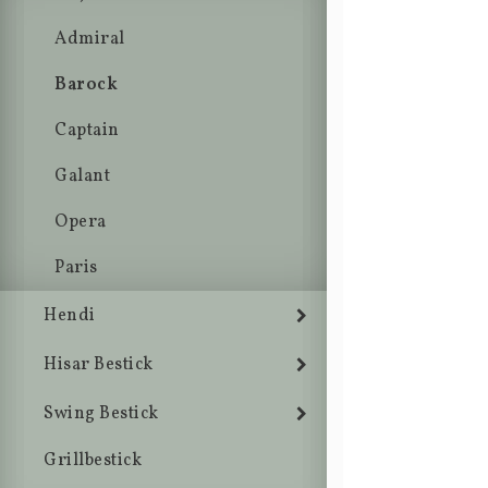
Admiral
Barock
Captain
Galant
Opera
Paris
Hendi
Hisar Bestick
Swing Bestick
Grillbestick