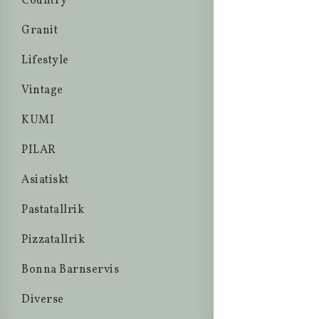
Country
Granit
Lifestyle
Vintage
KUMI
PILAR
Asiatiskt
Pastatallrik
Pizzatallrik
Bonna Barnservis
Diverse