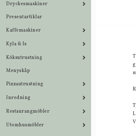
Dryckesmaskiner
Presentartiklar
Kaffemaskiner
Kyla & Is
T
Köksutrustning
g
Menyskåp
m
Pizzautrustning
R
Inredning
T
Restaurangmöbler
L
V
Utomhusmöbler