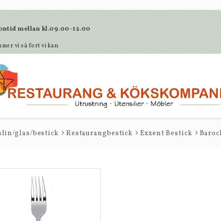
lefontid mellan kl.09.00-12.00
mer vi så fort vi kan
lin/glas/bestick
Restaurangbestick
Exxent Bestick
Baroc