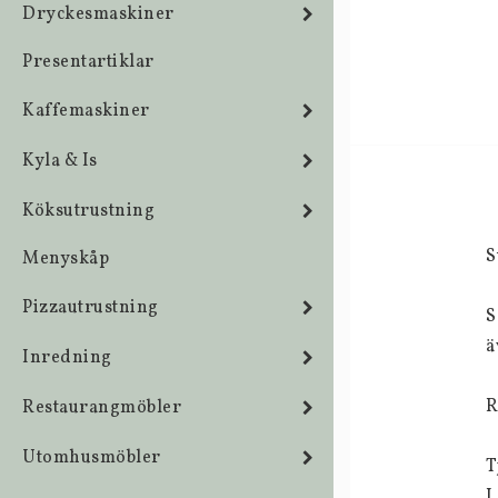
Dryckesmaskiner
Presentartiklar
Kaffemaskiner
Kyla & Is
Köksutrustning
S
Menyskåp
Pizzautrustning
S
ä
Inredning
R
Restaurangmöbler
Utomhusmöbler
T
L