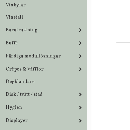
Vinkylar
Vinställ
Barutrustning
Buffé
Färdiga modullösningar
Crêpes & Våfflor
Degblandare
Disk / tvätt / städ
Hygien
Displayer