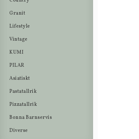
Country
Granit
Lifestyle
Vintage
KUMI
PILAR
Asiatiskt
Pastatallrik
Pizzatallrik
Bonna Barnservis
Diverse