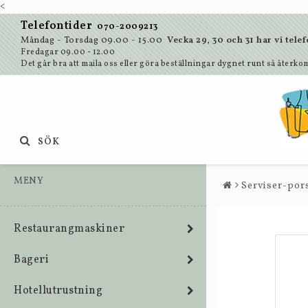
<
Telefontider
070-2009213
Måndag - Torsdag 09.00 - 15.00
Vecka 29, 30 och 31 har vi te
Fredagar 09.00 - 12.00
Det går bra att maila oss eller göra beställningar dygnet runt så återkom
SÖK
MENY
Serviser-pors
Restaurangmaskiner
Bageri
Hotellutrustning