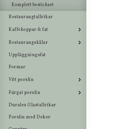
Komplett bestickset
Restaurangtallrikar
Kaffekoppar & fat
Restaurangskålar
Uppläggningsfat
Formar
Vitt porslin
Färgat porslin
Duralex Glastallrikar
Porslin med Dekor