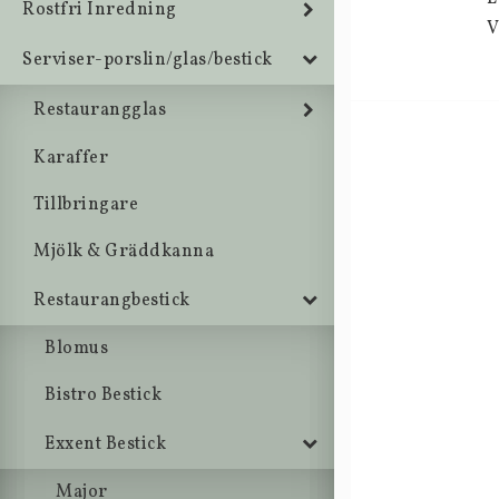
Rostfri Inredning
V
Serviser-porslin/glas/bestick
Restaurangglas
Karaffer
Tillbringare
Mjölk & Gräddkanna
Restaurangbestick
Blomus
Bistro Bestick
Exxent Bestick
Major