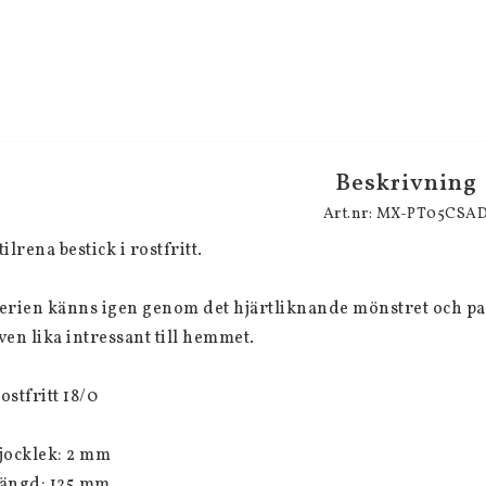
Beskrivning
Art.nr: MX-PT05CSA
tilrena bestick i rostfritt. 
erien känns igen genom det hjärtliknande mönstret och pa
ven lika intressant till hemmet.
ostfritt 18/0
jocklek: 2 mm
ängd: 125 mm