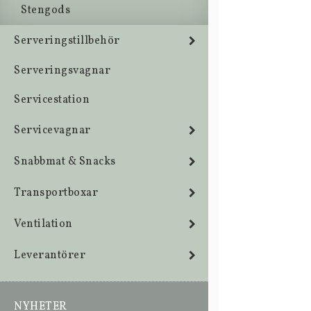
Stengods
Serveringstillbehör
Serveringsvagnar
Servicestation
Servicevagnar
Snabbmat & Snacks
Transportboxar
Ventilation
Leverantörer
NYHETER