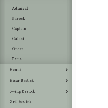
Admiral
Barock
Captain
Galant
Opera
Paris
Hendi
Hisar Bestick
Swing Bestick
Grillbestick