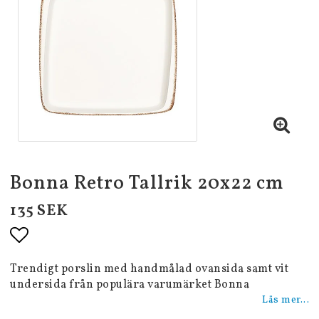
Bonna Retro Tallrik 20x22 cm
135 SEK
Lägg till i favoritlistan
Trendigt porslin med handmålad ovansida samt vit
undersida från populära varumärket Bonna
Läs mer...