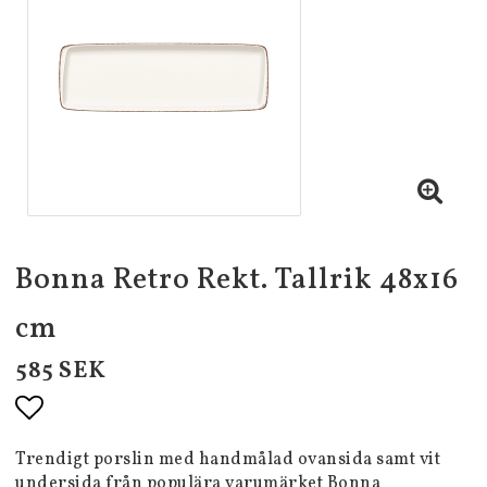
Bonna Retro Rekt. Tallrik 48x16
cm
585 SEK
Lägg till i favoritlistan
Trendigt porslin med handmålad ovansida samt vit
undersida från populära varumärket Bonna