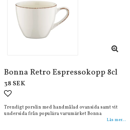
Bonna Retro Espressokopp 8cl
38 SEK
Lägg till i favoritlistan
Trendigt porslin med handmålad ovansida samt vit
undersida från populära varumärket Bonna
Läs mer...