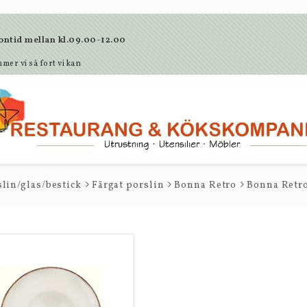
lefontid mellan kl.09.00-12.00
mer vi så fort vi kan
lin/glas/bestick
Färgat porslin
Bonna Retro
Bonna Retro