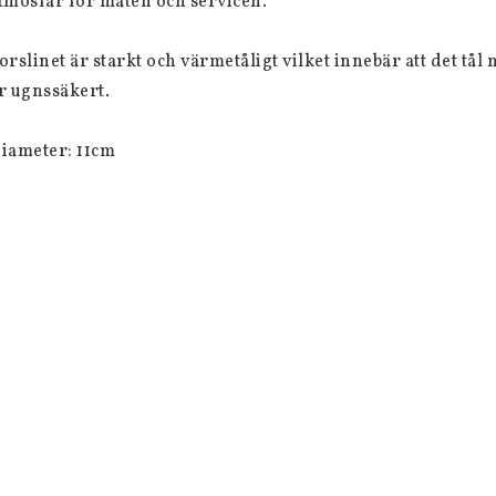
tmosfär för maten och servicen.
orslinet är starkt och värmetåligt vilket innebär att det t
r ugnssäkert.
iameter: 11cm