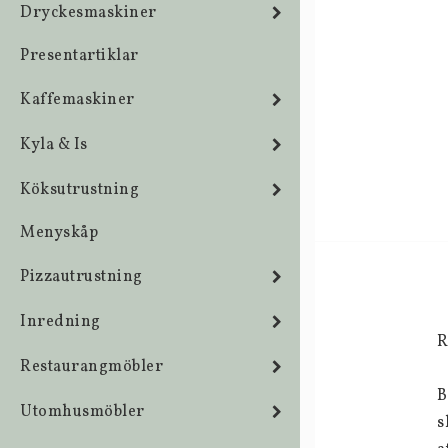
Dryckesmaskiner
Presentartiklar
Kaffemaskiner
Kyla & Is
Köksutrustning
Menyskåp
Pizzautrustning
Inredning
R
Restaurangmöbler
B
Utomhusmöbler
s