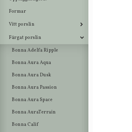
Formar
Vitt porslin
Färgat porslin
Bonna Adelfa Ripple
Bonna Aura Aqua
Bonna Aura Dusk
Bonna Aura Passion
Bonna Aura Space
Bonna AuraTerrain
Bonna Calif