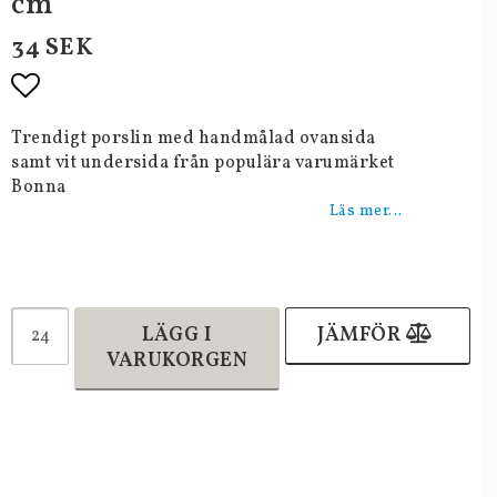
cm
34 SEK
Lägg till i favoritlistan
Trendigt porslin med handmålad ovansida
samt vit undersida från populära varumärket
Bonna
Läs mer...
LÄGG I
JÄMFÖR
VARUKORGEN