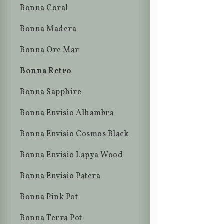
Bonna Coral
Bonna Madera
Bonna Ore Mar
Bonna Retro
Bonna Sapphire
Bonna Envisio Alhambra
Bonna Envisio Cosmos Black
Bonna Envisio Lapya Wood
Bonna Envisio Patera
Bonna Pink Pot
Bonna Terra Pot