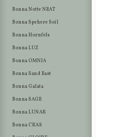
Bonna Notte NEAT
Bonna Spehere Soil
Bonna Hornfels
Bonna LUZ
Bonna OMNIA
Bonna Sand East
Bonna Galata
Bonna SAGE
Bonna LUNAR
Bonna CRAS