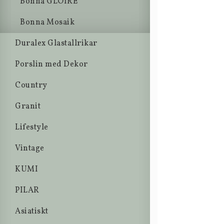
Bonna GLOIRE
Bonna Mosaik
Duralex Glastallrikar
Porslin med Dekor
Country
Granit
Lifestyle
Vintage
KUMI
PILAR
Asiatiskt