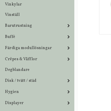
Vinkylar
Vinställ
Barutrustning
Buffé
Färdiga modullösningar
Crêpes & Våfflor
Degblandare
Disk / tvätt / städ
Hygien
Displayer