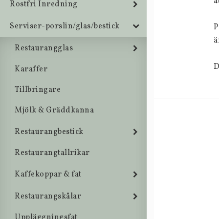
a
Rostfri Inredning
Serviser-porslin/glas/bestick
P
ä
Restaurangglas
D
Karaffer
Tillbringare
Mjölk & Gräddkanna
Restaurangbestick
Restaurangtallrikar
Kaffekoppar & fat
Restaurangskålar
Uppläggningsfat