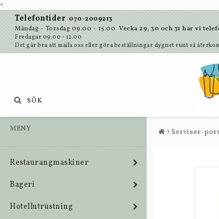
<
Telefontider
070-2009213
Måndag - Torsdag 09.00 - 15.00
Vecka 29, 30 och 31 har vi te
Fredagar 09.00 - 12.00
Det går bra att maila oss eller göra beställningar dygnet runt så återkom
SÖK
MENY
Serviser-pors
Restaurangmaskiner
Bageri
Hotellutrustning