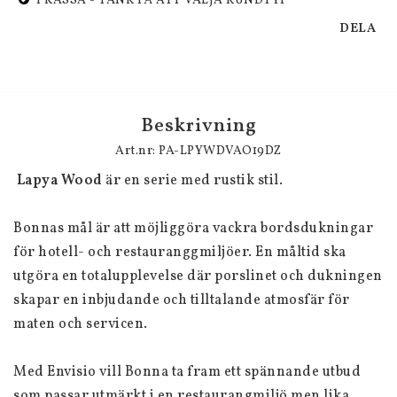
I KASSA - TÄNK PÅ ATT VÄLJA KUNDTYP
DELA
Beskrivning
Art.nr: PA-LPYWDVAO19DZ
 Lapya Wood
 är en serie med rustik stil.
Bonnas mål är att möjliggöra vackra bordsdukningar 
för hotell- och restauranggmiljöer. En måltid ska 
utgöra en totalupplevelse där porslinet och dukningen 
skapar en inbjudande och tilltalande atmosfär för 
maten och servicen.
Med Envisio vill Bonna ta fram ett spännande utbud 
som passar utmärkt i en restaurangmiljö men lika 