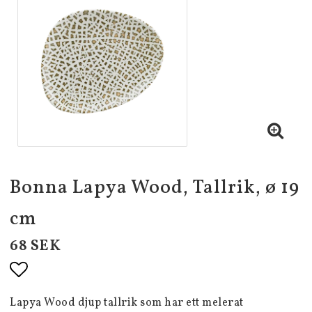
Bonna Lapya Wood, Tallrik, ø 19
cm
68 SEK
Lägg till i favoritlistan
Lapya Wood djup tallrik som har ett melerat