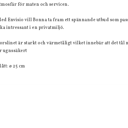
tmosfär för maten och servicen.
ed Envisio vill Bonna ta fram ett spännande utbud som pas
ika intressant i en privatmiljö.
orslinet är starkt och värmetåligt vilket innebär att det t
r ugnssäkert
ått: ø 25 cm