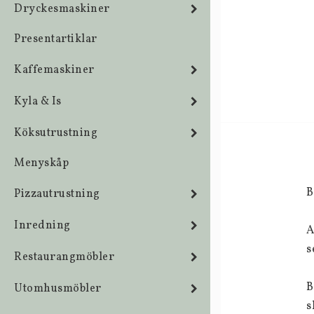
Dryckesmaskiner
Presentartiklar
Kaffemaskiner
Kyla & Is
Köksutrustning
Menyskåp
B
Pizzautrustning
Inredning
A
s
Restaurangmöbler
B
Utomhusmöbler
s