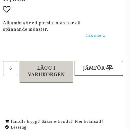
Lägg till i favoritlistan
Alhambra är ett porslin som har ett
spännande mönster.
Läs mer...
LÄGG I
JÄMFÖR
VARUKORGEN
Handla tryggt! Säker e-handel! Fler betalsätt!
Leasing