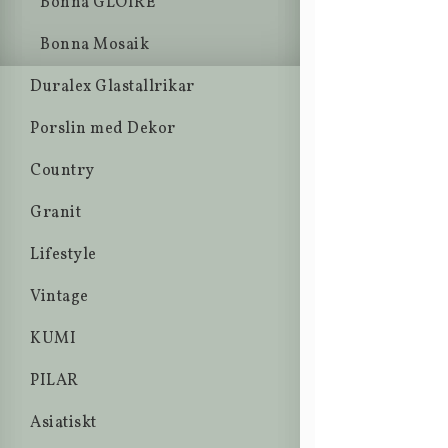
Bonna GLOIRE
Bonna Mosaik
Duralex Glastallrikar
Porslin med Dekor
Country
Granit
Lifestyle
Vintage
KUMI
PILAR
Asiatiskt