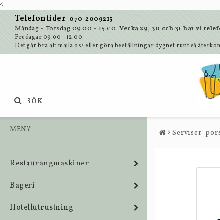
<
Telefontider
070-2009213
Måndag - Torsdag 09.00 - 15.00
Vecka 29, 30 och 31 har vi te
Fredagar 09.00 - 12.00
Det går bra att maila oss eller göra beställningar dygnet runt så återkom
SÖK
MENY
Serviser-pors
Restaurangmaskiner
Bageri
Hotellutrustning