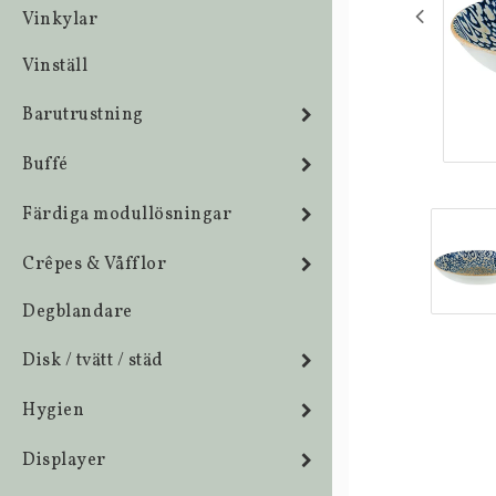
Vinkylar
Vinställ
Barutrustning
Buffé
Färdiga modullösningar
Crêpes & Våfflor
Degblandare
Disk / tvätt / städ
Hygien
Displayer