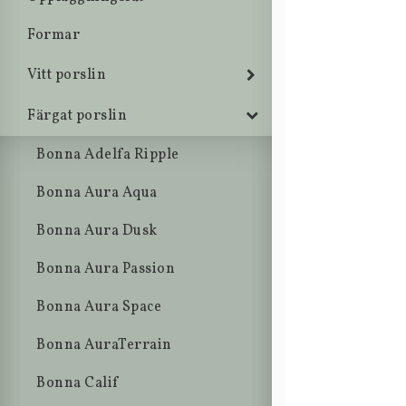
Formar
Vitt porslin
Färgat porslin
Bonna Adelfa Ripple
Bonna Aura Aqua
Bonna Aura Dusk
Bonna Aura Passion
Bonna Aura Space
Bonna AuraTerrain
Bonna Calif