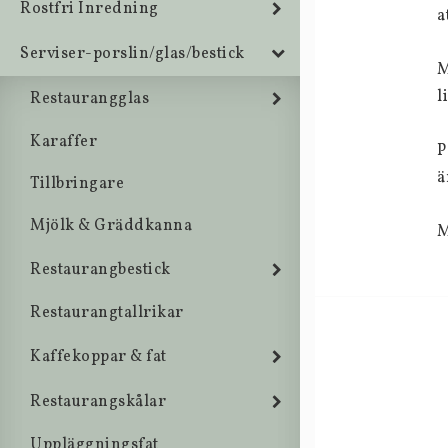
Rostfri Inredning
a
Serviser-porslin/glas/bestick
M
l
Restaurangglas
Karaffer
P
ä
Tillbringare
Mjölk & Gräddkanna
M
Restaurangbestick
Restaurangtallrikar
Kaffekoppar & fat
Restaurangskålar
Uppläggningsfat