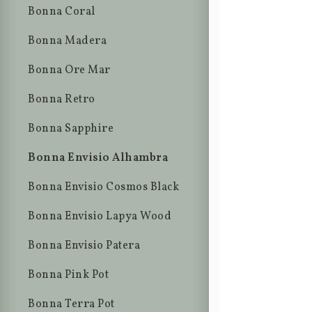
Bonna Coral
Bonna Madera
Bonna Ore Mar
Bonna Retro
Bonna Sapphire
Bonna Envisio Alhambra
Bonna Envisio Cosmos Black
Bonna Envisio Lapya Wood
Bonna Envisio Patera
Bonna Pink Pot
Bonna Terra Pot