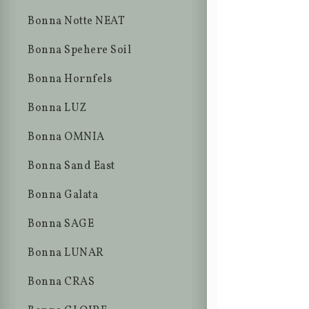
Bonna Notte NEAT
Bonna Spehere Soil
Bonna Hornfels
Bonna LUZ
Bonna OMNIA
Bonna Sand East
Bonna Galata
Bonna SAGE
Bonna LUNAR
Bonna CRAS