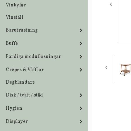
Vinkylar
Vinställ
Barutrustning
Buffé
Färdiga modullösningar
Crêpes & Våfflor
Degblandare
Disk / tvätt / städ
Hygien
Displayer