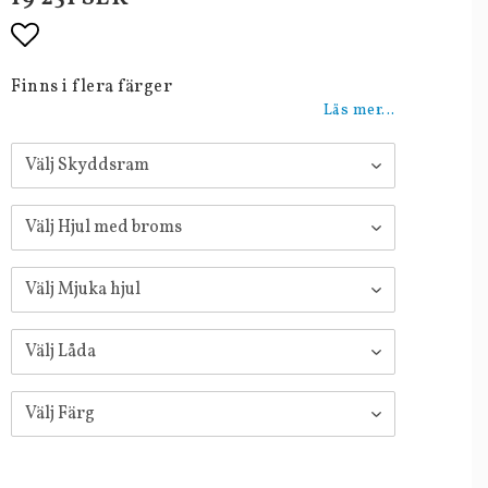
Lägg till i favoritlistan
Finns i flera färger
Läs mer...