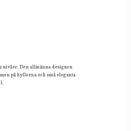
S
 nivåer. 
Den allmänna designen 
rmen på hyllorna och små eleganta 
l.