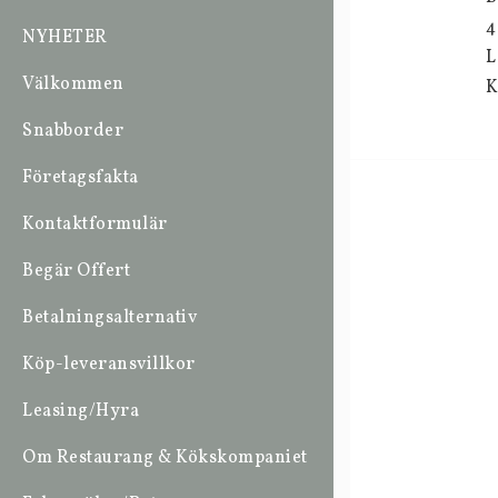
4
NYHETER
L
Välkommen
K
Snabborder
Företagsfakta
Kontaktformulär
Begär Offert
Betalningsalternativ
Köp-leveransvillkor
Leasing/Hyra
Om Restaurang & Kökskompaniet