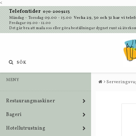
<
Telefontider
070-2009213
Måndag - Torsdag 09.00 - 15.00
Vecka 29, 30 och 31 har vi te
Fredagar 09.00 - 12.00
Det går bra att maila oss eller göra beställningar dygnet runt så återkom
SÖK
MENY
Serveringsva
Restaurangmaskiner
Bageri
Hotellutrustning