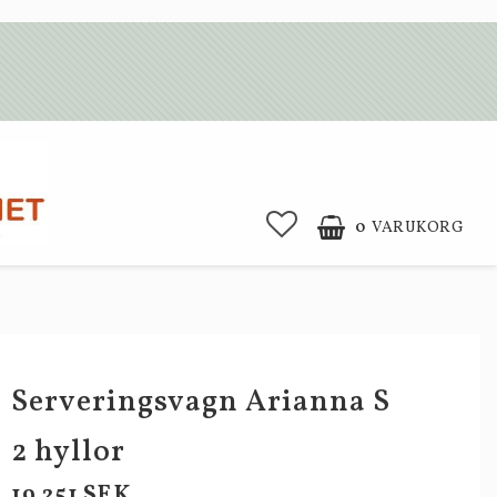
0
VARUKORG
Serveringsvagn Arianna S
2 hyllor
19 251 SEK