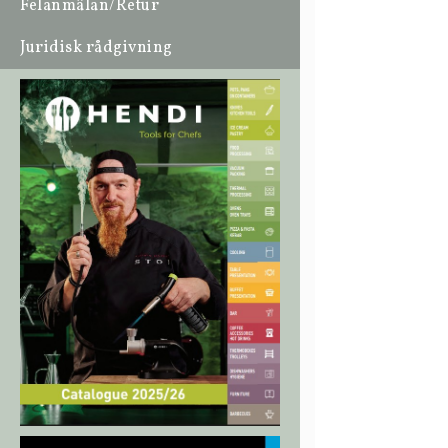
Felanmälan/Retur
Juridisk rådgivning