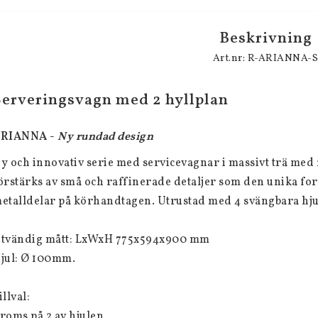
Beskrivning
Art.nr: R-ARIANNA-
Serveringsvagn med 2 hyllplan
RIANNA - 
Ny rundad design
y och innovativ serie med servicevagnar i massivt trä med 2
örstärks av små och raffinerade detaljer som den unika fo
etalldelar på körhandtagen. 
Utrustad med 4 svängbara hju
tvändig mått: LxWxH 775x594x900 mm
jul: Ø 100mm.
illval:
roms på 2 av hjulen