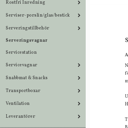
Rostfri Inredning
Serviser-porslin/glas/bestick
Serveringstillbehör
Serveringsvagnar
Servicestation
A
Servicevagnar
N
f
Snabbmat & Snacks
m
Transportboxar
U
Ventilation
H
Leverantörer
T
B