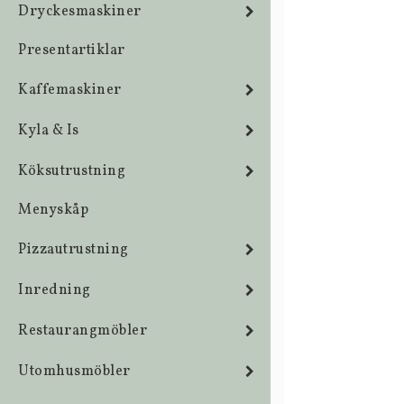
Dryckesmaskiner
Presentartiklar
Kaffemaskiner
Kyla & Is
Köksutrustning
Menyskåp
Pizzautrustning
Inredning
Restaurangmöbler
Utomhusmöbler