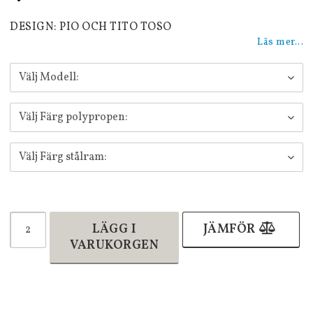
Lägg till i favoritlistan
DESIGN: PIO OCH TITO TOSO
Läs mer...
LÄGG I
JÄMFÖR
VARUKORGEN