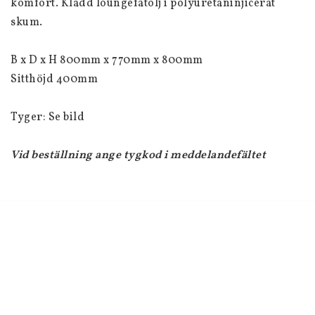
komfort. 
Klädd loungefåtölj i polyuretaninjicerat 
skum.
B x D x H 800mm x 770mm x 800mm
Sitthöjd 400mm
Tyger: Se bild
Vid beställning ange tygkod i meddelandefältet